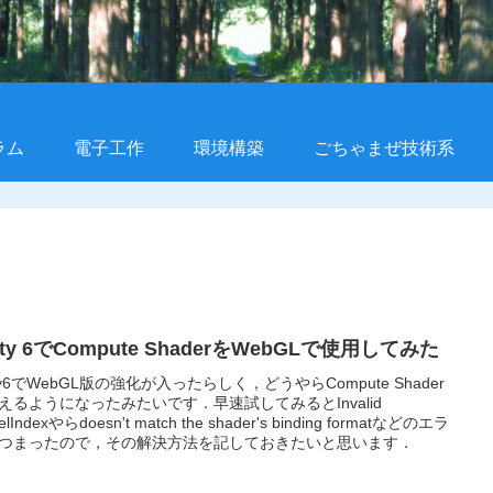
ラム
電子工作
環境構築
ごちゃまぜ技術系
ity 6でCompute ShaderをWebGLで使用してみた
ity6でWebGL版の強化が入ったらしく，どうやらCompute Shader
えるようになったみたいです．早速試してみるとInvalid
nelIndexやらdoesn't match the shader's binding formatなどのエラ
つまったので，その解決方法を記しておきたいと思います．