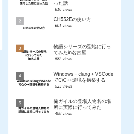
った話
816 views
CH552Eの使い方
601 views
物語シリーズの聖地に行っ
てみたin名古屋
582 views
Windows + clang + VSCode
でC/C++環境を構築する
523 views
俺ガイルの登場人物名の場
所に実際に行ってみた
498 views